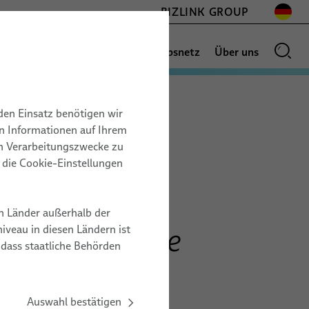
BIZLINK GROUP
Anwendungen
News
Vertriebsnetz
Über uns
den Einsatz benötigen wir
Derzeit keine geplanten Termine.
on Informationen auf Ihrem
EN
en Verarbeitungszwecke zu
ing
r die Cookie-Einstellungen
n Länder außerhalb der
tungen für die
veau in diesen Ländern ist
 dass staatliche Behörden
industrie
Auswahl bestätigen