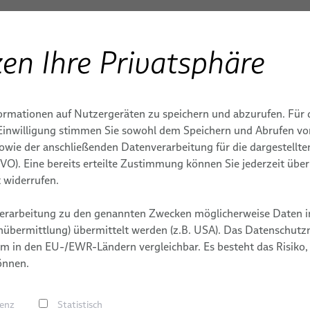
en Ihre Privatsphäre
Produkte & Dienstleistungen
S
ENBAU
umkabel
ormationen auf Nutzergeräten zu speichern und abzurufen. Für 
 PRODUKTION
WEITERE
PRESS RELEASE
TERMINE
DIENSTLEISTUNGEN
r Einwilligung stimmen Sie sowohl dem Speichern und Abrufen v
REINRAUMANWENDUNG
sowie der anschließenden Datenverarbeitung für die dargestellt
NPI Engineering & Prototyp
PERS
DSGVO). Eine bereits erteilte Zustimmung können Sie jederzeit übe
EMV-Konzepte
 widerrufen.
Signalintegritätskonzepte
erarbeitung zu den genannten Zwecken möglicherweise Daten i
Logistik
Vakuumlei
übermittlung) übermittelt werden (z.B. USA). Das Datenschutzni
m in den EU-/EWR-Ländern vergleichbar. Es besteht das Risiko,
FST Konfigurator
önnen.
Halbleiter
renz
Statistisch