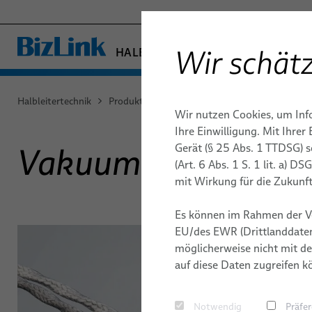
Wir schätz
HALBLEITERTECHNIK
− ENGINEERED SOLUTION
FABRIKAUTOMATION & MASCHIN
Halbleitertechnik
Produkte & Dienstleistungen
Kabel
Vaku
Wir nutzen Cookies, um Inf
GESUNDHEITSWESEN
KABEL
FRONT END PRODUKTION
CASE STUDIES
PUBLIKATIONEN
BACK END
VIDEOS
KARRIERE
Ihre Einwilligung. Mit Ihre
MARINE
Gerät (§ 25 Abs. 1 TTDSG) 
Vakuumkabel
Hochfrequenzkabel
MOBILITÄT
PRODUCT NEWS
WHITE PA
(Art. 6 Abs. 1 S. 1 lit. a) 
Flexible Sleeve Technology Kabel
TELECOM & NETWORKING
mit Wirkung für die Zukunft
SILICONE CABLE SOLUTIONS
Koaxialkabel
Es können im Rahmen der V
High performance Flach- und Flexkabel
EU/des EWR (Drittlanddaten
möglicherweise nicht mit de
Vakuumkabel
auf diese Daten zugreifen k
Reinraumkabel
Notwendig
Präfe