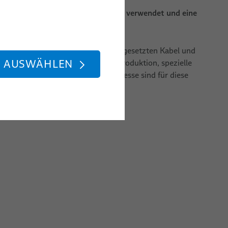
den ausgasungsfreie Materialien verwendet und eine
Reinraum ist Voraussetzung.
lt höchste Ansprüche an die dort eingesetzten Kabel und
E AUSWÄHLEN
ch hoher Grad an Reinheit in der Produktion, spezielle
erverfahren und Verpackungsprozesse sind für diese