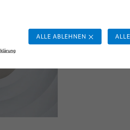
Für Vakuumanwendungen wer
partikelarme Fertigung im 
Die Halbleiterindustrie stel
ALLE ABLEHNEN
ALL
Leitungen. Ein außerordentli
Reinigungsprozeduren, Temp
Produkte erforderlich.
klärung