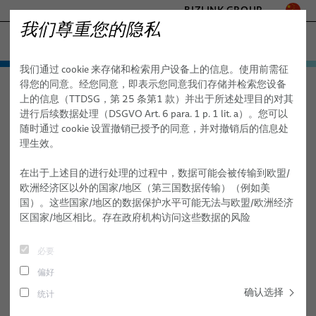
BIZLINK GROUP
我们尊重您的隐私
半导体技术
我们通过 cookie 来存储和检索用户设备上的信息。使用前需征
工厂自动化与机械
产品与服务
得您的同意。经您同意，即表示您同意我们存储并检索您设备
半导体技术
产品与服务
服务
信号完整性理念
医疗
上的信息（TTDSG，第 25 条第1 款）并出于所述处理目的对其
电缆
海事
进行后续数据处理（DSGVO Art. 6 para. 1 p. 1 lit. a）。您可以
交通
随时通过 cookie 设置撤销已授予的同意，并对撤销后的信息处
信号完整性理念
高频线缆
理生效。
通讯与网络
柔性套管技术线缆 (FST)
- ENGINEERED SOLUTIONS
在出于上述目的进行处理的过程中，数据可能会被传输到欧盟/
SILICONE CABLE SOLUTIONS
欧洲经济区以外的国家/地区（第三国数据传输）（例如美
同轴线缆
国）。这些国家/地区的数据保护水平可能无法与欧盟/欧洲经济
区国家/地区相比。存在政府机构访问这些数据的风险
HPF 扁平线缆线排
真空线缆
必要
偏好
洁净室线缆
确认选择
统计
服务