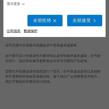
显示更多
EMC 概念
信号完整性理念
全部拒绝
全部接受
物流
线缆具有优化的信号完整性
公司信息
数据保护
FST 配置器
信号完整性在测量和高频技术中变得越来越重要。
应用领域
由于数字设计的复杂性不断增加以及时钟频率越来越高，信号路
新闻
前道生产
径设计、阻抗和负载等参数都会对信号完整性产生影响。
销售网络
后道生产
案例介绍
贸联针对高频连接对线缆进行了优化；信号衰减或损失以及辐射
和不需要的机电效应都被排除。基于我们广泛的测量技术能力，
关于我们
更多洁净室应用
产品新闻
我们可根据您的要求设计线缆。
视频
出版物
白皮书
职业生涯
活动